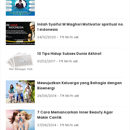
Inilah Syaiful M Maghsri Motivator spiritual no.
1 indonesia
24/12/2020 - T?t Nh?n xét
10 Tips Hidup Sukses Dunia Akhirat
01/02/2017 - T?t Nh?n xét
Mewujudkan Keluarga yang Bahagia dengan
Bioenergi
29/06/2014 - T?t Nh?n xét
7 Cara Memancarkan Inner Beauty Agar
Makin Cantik
27/06/2014 - T?t Nh?n xét