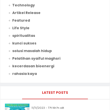
Technology
Artikel Release
Featured
Life Style
spiritualitas
kunci sukses
solusi masalah hidup
Pelatihan syaiful maghsri
kecerdasan bioenergi
rahasia kaya
LATEST POSTS
11/11/2023 - T?t Nh?n xét