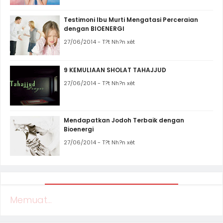
Testimoni Ibu Murti Mengatasi Perceraian
dengan BIOENERGI
27/06/2014 - T?t Nh?n xét
9 KEMULIAAN SHOLAT TAHAJJUD
27/06/2014 - T?t Nh?n xét
Mendapatkan Jodoh Terbaik dengan
Bioenergi
27/06/2014 - T?t Nh?n xét
Memuat...