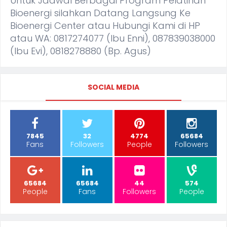
Untuk Jadwal Berbagai Program Pelatihan
Bioenergi silahkan Datang Langsung Ke
Bioenergi Center atau Hubungi Kami di HP
atau WA: 0817274077 (Ibu Enni), 087839038000
(Ibu Evi), 0818278880 (Bp. Agus)
SOCIAL MEDIA
7845
32
4774
65684
Fans
Followers
People
Followers
65684
65684
44
574
People
Fans
Followers
People