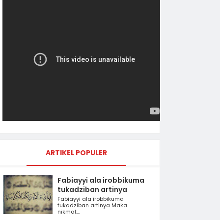
ARTIKEL POPULER
Fabiayyi ala irobbikuma
tukadziban artinya
Fabiayyi ala irobbikuma
tukadziban artinya Maka
nikmat...