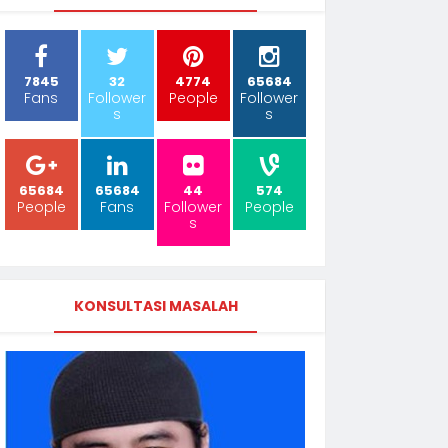
7845
32
4774
65684
Fans
Follower
People
Follower
s
s
65684
65684
44
574
People
Fans
Follower
People
s
KONSULTASI MASALAH