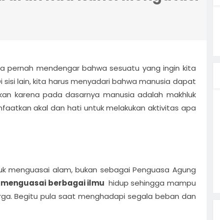
ergi
 HM
ur Power
ta pernah mendengar bahwa sesuatu yang ingin kita
Di sisi lain, kita harus menyadari bahwa manusia dapat
USAHA
Cara
nkan karena pada dasarnya manusia adalah makhluk
an Zona
atkan akal dan hati untuk melakukan aktivitas apa
ntuk menguasai alam, bukan sebagai Penguasa Agung
menguasai berbagai ilmu
hidup sehingga mampu
rga. Begitu pula saat menghadapi segala beban dan