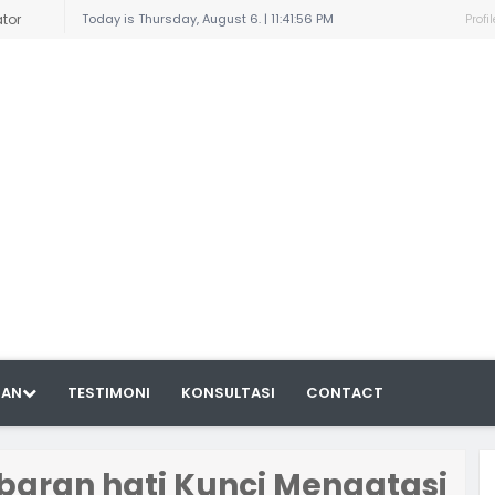
ator
Today is Thursday, August 6. |
11:41:56 PM
Profil
irat
Bahagia
eauty
 dengan
.
u dan
 dengan
HAN
TESTIMONI
KONSULTASI
CONTACT
engan
kses
aran hati Kunci Mengatasi
an