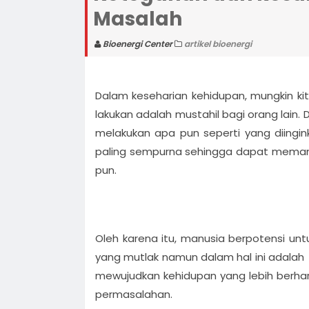
Masalah
Kecerdasan Anak
Bisa Mengatasi Masalah dan
Menjadi Sukses dengan Bioen
Bioenergicenter Menciptakan
Bioenergi Center
artikel bioenergi
Keluarga yang Harmonis
Konsultasi Masalah Bersama
Syaiful M. Maghsri
Pelatihan Bioenergi Enterprene
Dalam keseharian kehidupan, mungkin ki
lakukan adalah mustahil bagi orang lain. 
(BEP ) RAHASIA MENJADI PENG
Program Quantum Bioenergi 
melakukan apa pun seperti yang diingi
SEHAT, KAYA DAN SUKSES
Cepat MENDONGKRAK Potensi
Pelatihan Kesuksesan Pelatih
paling sempurna sehingga dapat memanfa
KESUKSESAN
Kaya
pun.
Oleh karena itu, manusia berpotensi u
yang mutlak namun dalam hal ini adalah
mewujudkan kehidupan yang lebih berha
permasalahan.