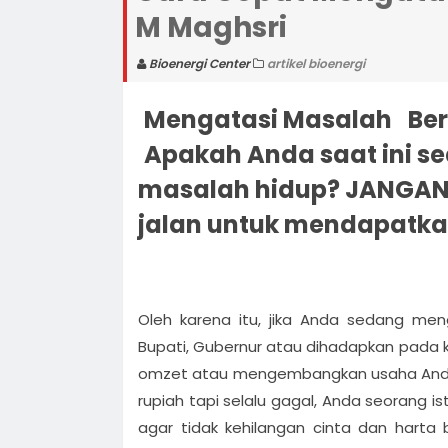
M Maghsri
Menjadi Sukses dengan Bioen
Bioenergicenter Menciptakan
Keluarga yang Harmonis
Konsultasi Masalah Bersama
Bioenergi Center
artikel bioenergi
Syaiful M. Maghsri
Pelatihan Bioenergi Enterprene
Mengatasi Masalah
Ber
(BEP ) RAHASIA MENJADI PENG
Program Quantum Bioenergi 
Apakah Anda saat ini 
SEHAT, KAYA DAN SUKSES
Cepat MENDONGKRAK Potensi
Pelatihan Kesuksesan Pelatih
masalah hidup? JANGAN
KESUKSESAN
Kaya
jalan untuk mendapatkan
Inilah Syaiful M Maghsri Motiv
spiritual no. 1 indonesia
Oleh karena itu, jika Anda sedang men
Bupati, Gubernur atau dihadapkan pada 
omzet atau mengembangkan usaha Anda, 
rupiah tapi selalu gagal, Anda seorang is
agar tidak kehilangan cinta dan harta 