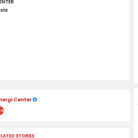
ENTER
esia
nergi Center
ELATED STORIES