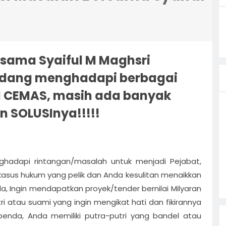
ergi
 HM
ur Power
sama Syaiful M Maghsri
USAHA
Cara
sedang menghadapi berbagai
an Zona
 CEMAS, masih ada banyak
 SOLUSInya!!!!!
ator
ghadapi rintangan/masalah untuk menjadi Pejabat,
kasus hukum yang pelik dan Anda kesulitan menaikkan
Ingin mendapatkan proyek/tender bernilai Milyaran
tri atau suami yang ingin mengikat hati dan fikirannya
benda, Anda memiliki putra-putri yang bandel atau