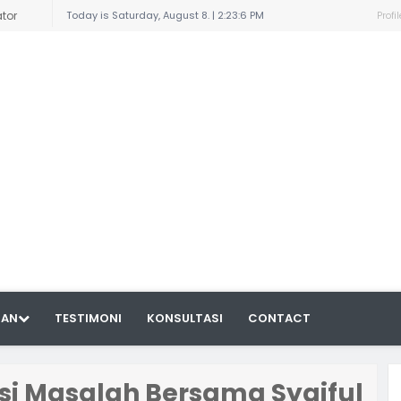
irat
Today is Saturday, August 8. |
2:23:6 PM
Profil
Bahagia
eauty
 dengan
.
u dan
 dengan
engan
HAN
TESTIMONI
KONSULTASI
CONTACT
kses
an
i Masalah Bersama Syaiful