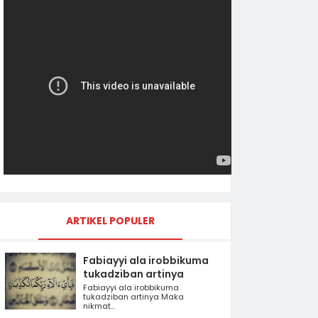
ARTIKEL POPULER
Fabiayyi ala irobbikuma
tukadziban artinya
Fabiayyi ala irobbikuma
tukadziban artinya Maka
nikmat...