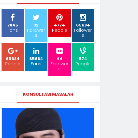
7845
32
4774
65684
Fans
Follower
People
Follower
s
s
65684
65684
44
574
People
Fans
Follower
People
s
KONSULTASI MASALAH