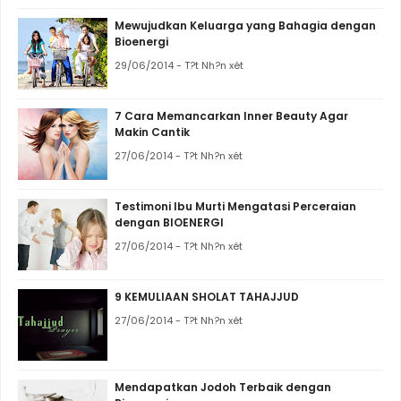
Mewujudkan Keluarga yang Bahagia dengan
Bioenergi
29/06/2014 - T?t Nh?n xét
7 Cara Memancarkan Inner Beauty Agar
Makin Cantik
27/06/2014 - T?t Nh?n xét
Testimoni Ibu Murti Mengatasi Perceraian
dengan BIOENERGI
27/06/2014 - T?t Nh?n xét
9 KEMULIAAN SHOLAT TAHAJJUD
27/06/2014 - T?t Nh?n xét
Mendapatkan Jodoh Terbaik dengan