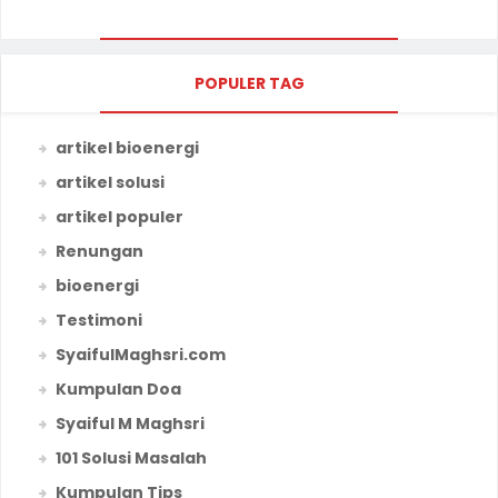
POPULER TAG
artikel bioenergi
artikel solusi
artikel populer
Renungan
bioenergi
Testimoni
SyaifulMaghsri.com
Kumpulan Doa
Syaiful M Maghsri
101 Solusi Masalah
Kumpulan Tips