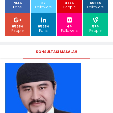
7845
32
4774
65684
Fans
Followers
People
Followers
65684
65684
44
574
People
Fans
Followers
People
KONSULTASI MASALAH