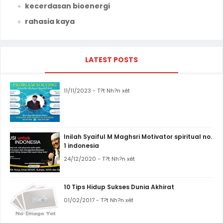
kecerdasan bioenergi
rahasia kaya
LATEST POSTS
11/11/2023 - T?t Nh?n xét
Inilah Syaiful M Maghsri Motivator spiritual no.
1 indonesia
24/12/2020 - T?t Nh?n xét
10 Tips Hidup Sukses Dunia Akhirat
01/02/2017 - T?t Nh?n xét