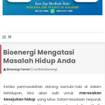
≡
M
e
Bioenergi Mengatasi
n
Masalah Hidup Anda
u
Bioenergi Center
artikel bioenergi
Ketika permasalahan datang bertubi-tubi di dalam
kehidupan, kita akan sulit untuk
merasakan
kesejukan hidup
yang luhur. Dalam keadaan terpuruk,