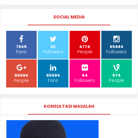
SOCIAL MEDIA
7845
32
4774
65684
Fans
Followers
People
Followers
65684
65684
44
574
People
Fans
Followers
People
KONSULTASI MASALAH