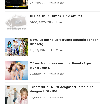
24/12/2020 - T?t Nh?n xét
10 Tips Hidup Sukses Dunia Akhirat
01/02/2017 - T?t Nh?n xét
Mewujudkan Keluarga yang Bahagia dengan
Bioenergi
29/06/2014 - T?t Nh?n xét
7 Cara Memancarkan Inner Beauty Agar
Makin Cantik
27/06/2014 - T?t Nh?n xét
Testimoni Ibu Murti Mengatasi Perceraian
dengan BIOENERGI
27/06/2014 - T?t Nh?n xét