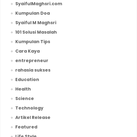
SyaifulMaghsri.com
Kumpulan Doa
Syaiful M Maghsri
101 Solusi Masalah
Kumpulan Tips
Cara Kaya
entrepreneur
rahasia sukses
Education
Health
Science
Technology
Artikel Release
Featured
Life Style